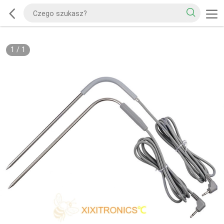
1
/
1