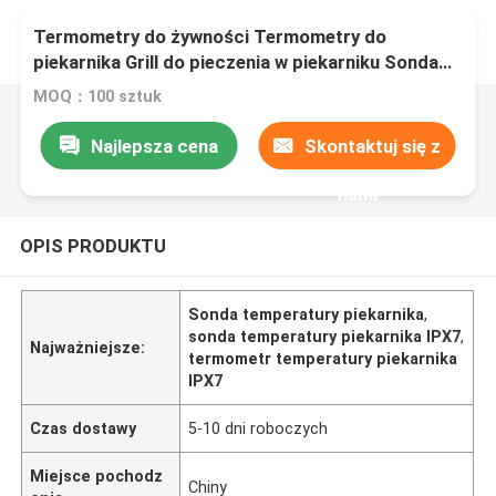
Termometry do żywności Termometry do
piekarnika Grill do pieczenia w piekarniku Sonda
temperatury IPX3 do IPX7 Seria MFF-32
MOQ：100 sztuk
Najlepsza cena
Skontaktuj się z
nami
OPIS PRODUKTU
Sonda temperatury piekarnika
,
sonda temperatury piekarnika IPX7
,
Najważniejsze:
termometr temperatury piekarnika
IPX7
Czas dostawy
5-10 dni roboczych
Miejsce pochodz
Chiny