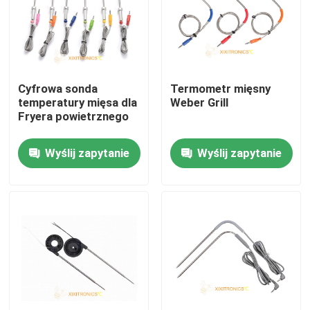
Produkty
Czujnik temperatury NTC
Cyfrowa sonda
Termometr mięsny
temperatury mięsa dla
Weber Grill
Fryera powietrznego
Medyczne sondy temperatury
Wyślij zapytanie
Wyślij zapytanie
Samochodowy czujnik temperatury
Szklany termistor NTC
Termistory z powłoką epoksydową
Czujniki AGD