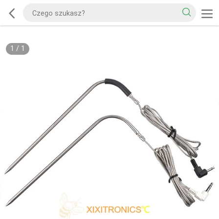
1
/
1