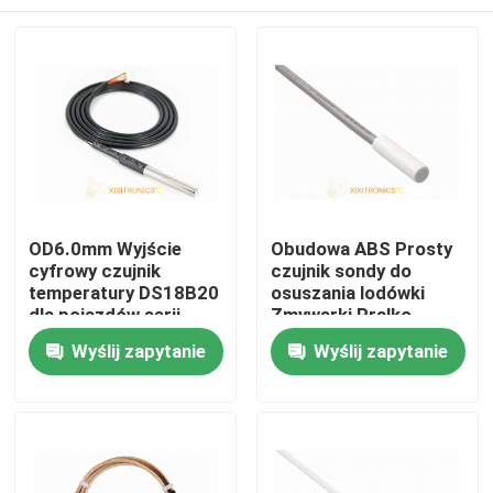
OD6.0mm Wyjście
Obudowa ABS Prosty
cyfrowy czujnik
czujnik sondy do
temperatury DS18B20
osuszania lodówki
dla pojazdów serii
Zmywarki Pralko-
MFT-4401
suszarki Ogrzewanie
Dom
Wyślij zapytanie
Wyślij zapytanie
podłogowe Seria
MFT-03
O nas
Łączność