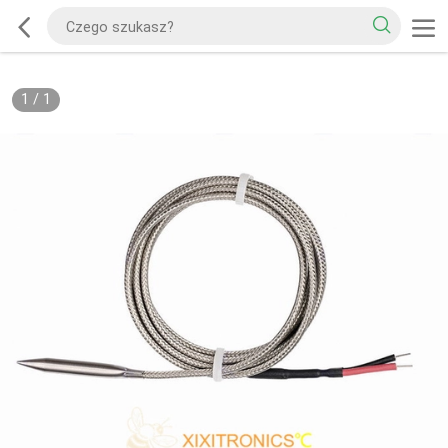
1
/
1