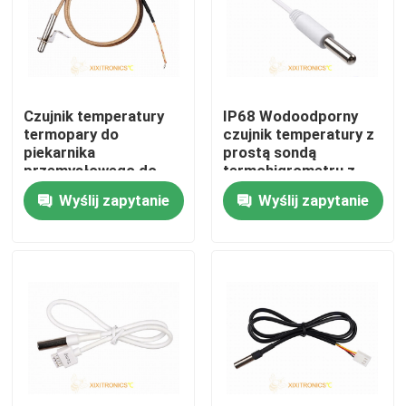
Produkty
Czujnik temperatury NTC
Czujnik temperatury
IP68 Wodoodporny
termopary do
czujnik temperatury z
piekarnika
prostą sondą
Medyczne sondy temperatury
przemysłowego do
termohigrometru z
grilla piekarnik
serii MFT-04
Wyślij zapytanie
Wyślij zapytanie
elektryczny
Samochodowy czujnik temperatury
Szklany termistor NTC
Termistory z powłoką epoksydową
Czujniki AGD