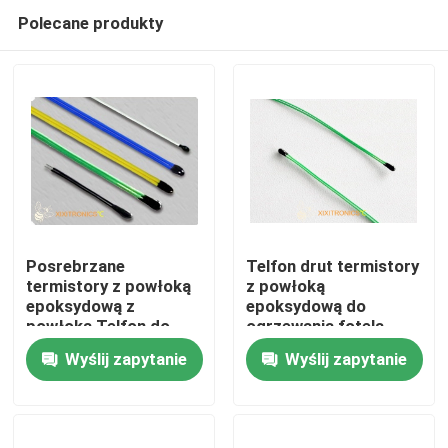
Polecane produkty
Posrebrzane
Telfon drut termistory
termistory z powłoką
z powłoką
epoksydową z
epoksydową do
Dom
powłoką Telfon do
ogrzewania fotela
ogrzewania fotela
samochodowego
Wyślij zapytanie
Wyślij zapytanie
samochodowego
ogrzewanie kierownicy
O nas
lusterko wsteczne i
ogrzewanie lusterka
ogrzewanie kierownicy
wstecznego seria
MF5A-5
Łączność