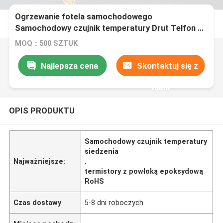
Ogrzewanie fotela samochodowego
Samochodowy czujnik temperatury Drut Telfon z
powłoką epoksydową Termistory serii MF5A-5
MOQ：500 SZTUK
Najlepsza cena
Skontaktuj się z
nami
OPIS PRODUKTU
Samochodowy czujnik temperatury
siedzenia
Najważniejsze:
,
termistory z powłoką epoksydową
RoHS
Czas dostawy
5-8 dni roboczych