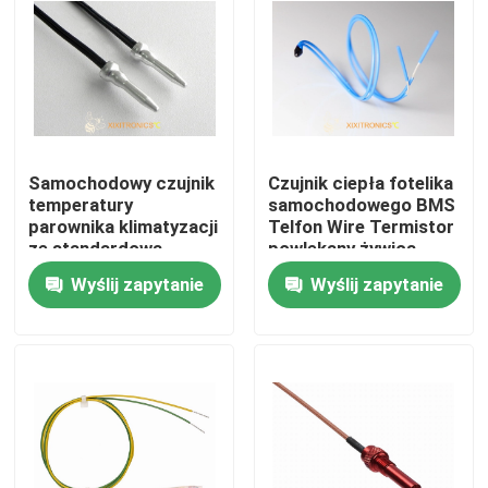
Produkty
Czujnik temperatury NTC
Samochodowy czujnik
Czujnik ciepła fotelika
Medyczne sondy temperatury
temperatury
samochodowego BMS
parownika klimatyzacji
Telfon Wire Termistor
ze standardową
powlekany żywicą
Samochodowy czujnik temperatury
aluminiową obudową
epoksydową Seria
Wyślij zapytanie
Wyślij zapytanie
MF5A-5
Szklany termistor NTC
Termistory z powłoką epoksydową
Czujniki AGD