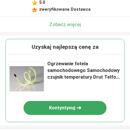
5.0
zweryfikowane Dostawca
Zobacz więcej
Uzyskaj najlepszą cenę za
Ogrzewanie fotela
samochodowego Samochodowy
czujnik temperatury Drut Telfon
z powłoką epoksydową
Termistory serii MF5A-5
Kontyntynuj