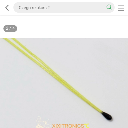
2
/
4