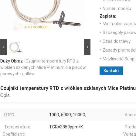
Numer modelu:
Zapłata:
Minimalne zamów
Szczegóły pakow
Czas dostawy:
Zasady płatności
Możliwość Suppl
Duży Obraz :
Czujniki temperatury RTD z
włókien szklanych Mica Platinum dla pieców
Kontakt
parowych i grillów
Czujniki temperatury RTD z włókien szklanych Mica Platinu
Opis
R 0℃:
100Ω, 500Ω, 1000Ω,
Accur
Temperature
TCR=3850ppm/K
Produ
Coefficient:
Voltag