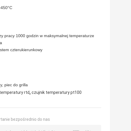
C+450°C
rzy pracy 1000 godzin w maksymalnej temperaturze
ła
ystem czterukierunkowy
 piec do grilla
,
temperatury rtd
czujnik temperatury pt100
ytanie bezpośrednio do nas