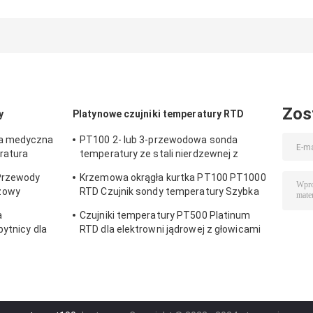
Platynowy czujnik
PT500 Platinum
z platyny
temperatury Rtd
RTD dla
izolowanej cien
Seria PT-RTD
elektrowni
foliową do
jądrowej z
systemu
głowicami
podłogowego
ogólnego
ogrzewania
przeznaczenia
Zos
y
Platynowe czujniki temperatury RTD
wa medyczna
PT100 2- lub 3-przewodowa sonda
ratura
temperatury ze stali nierdzewnej z
HF409
szybką reakcją dla pieca gazowego w
 Przewody
Krzemowa okrągła kurtka PT100 PT1000
kuchni
zowy
RTD Czujnik sondy temperatury Szybka
ury ogólnego
reakcja Tolerancja 0,3 Celsjusza Seria
a
Czujniki temperatury PT500 Platinum
eries
PT-RTD
bytnicy dla
RTD dla elektrowni jądrowej z głowicami
52K HF 401
ogólnego przeznaczenia