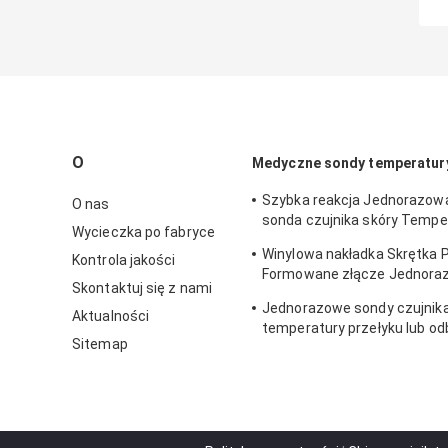
O
Medyczne sondy temperatur
Szybka reakcja Jednorazo
O nas
sonda czujnika skóry Tempe
Wycieczka po fabryce
powierzchni 2,252KΩ Seria 
Winylowa nakładka Skrętka
Kontrola jakości
Formowane złącze Jednora
Skontaktuj się z nami
medyczny czujnik temperat
Jednorazowe sondy czujnik
przeznaczenia 2.252K 400 S
Aktualności
temperatury przełyku lub od
Sitemap
dorosłych / dzieci, seria 2.2