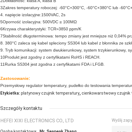
2Dokładność: klasa A, klasa B
3Zakres temperatury roboczej: -60°C+300°C, -60°C+380°C lub -60°
4. napięcie izolacyjne:1500VAC, 2s
5Oporność izolacyjna: 500VDC ≥ 100MΩ
6Krzywa charakterystyki: TCR=3850 ppm/K
7Stabilność długoterminowa: tempo zmiany jest mniejsze niż 0,04% p
8. 380°C zaleca się kabel spleciony SS304 lub kabel z błonnika ze szk
9. Tryb komunikacji: system dwukierunkowy, system trzykierunkowy, s
10Produkt jest zgodny z certyfikatami RoHS i REACH.
11Rurka SS304 jest zgodna z certyfikatami FDA i LFGB.
Zastosowanie:
Przemysłowy regulator temperatury, pudełko do testowania temperatury,
,
Etykietka:
platynowy czujnik temperatury
cienkowarstwowy czujnik 
Szczegóły kontaktu
HEFEI XIXI ELECTRONICS CO., LTD
Wyślij zap
Osoba kontaktowa:
Mr. Seapeak Zhang