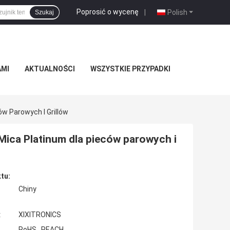
Poprosić o wycenę
|
Polish
Szukaj
AMI
AKTUALNOŚCI
WSZYSTKIE PRZYPADKI
w Parowych I Grillów
Mica Platinum dla pieców parowych i
tu:
Chiny
:
XIXITRONICS
RoHS , REACH