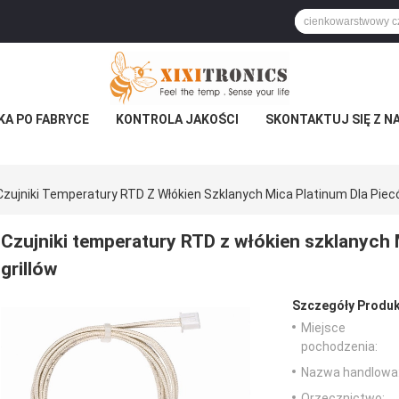
KA PO FABRYCE
KONTROLA JAKOŚCI
SKONTAKTUJ SIĘ Z N
Czujniki Temperatury RTD Z Włókien Szklanych Mica Platinum Dla Piecó
Czujniki temperatury RTD z włókien szklanych 
grillów
Szczegóły Produk
Miejsce
pochodzenia:
Nazwa handlowa
Orzecznictwo: