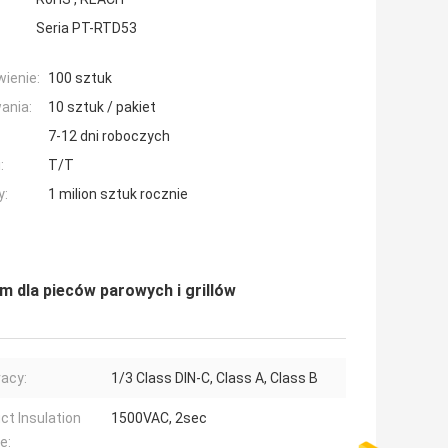
Seria PT-RTD53
ienie:
100 sztuk
ania:
10 sztuk / pakiet
7-12 dni roboczych
:
T/T
y:
1 milion sztuk rocznie
m dla pieców parowych i grillów
acy:
1/3 Class DIN-C, Class A, Class B
ct Insulation
1500VAC, 2sec
e: