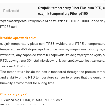
Czujniki temperatury Fiber Platinum RTD
,
c
Podkreślić:
czujnik temperatury Fiber pt100;
Wysokotemperaturowy kable Mica ze szkła PT100 PT1000 Sonda do grill
RTD53 serii
Krótkie wprowadzenie:
czujnik temperatury pieca serii TR53, wybierz drut PTFE o temperaturz
temperaturze 450 stopni zgodnie z różnymi wymaganiami roboczymi,uży
wewnątrz, aby zapobiec zwarciu i zapewnić izolację wytrzymać wydajno
RTD, zewnętrzna 304 stali nierdzewnej klasy spożywczej jest używan
zakresie 450 stopni.
The temperature inside the box is monitored through the precise temp
and stability of the RTD temperature sensor to ensure that the equipm
humidity environment for a long time.
Charakterystyka:
1. Zaleca się PT100, PT500, PT1000 chip