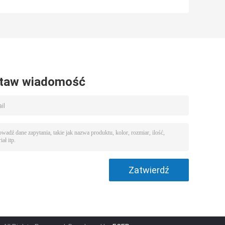
rezystor czujnik
temperatury RTD
ką
temperatury do
Detektor PT1000
pieca BBQ
do kalorymetru
ciepłomierza
taw wiadomość