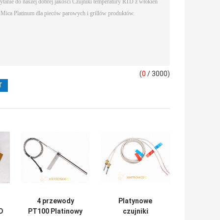
(
0
/ 3000)
4 przewody
Platynowe
D
PT100 Platinowy
czujniki