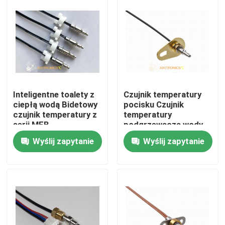
Produkty
Czujnik temperatury NTC
Medyczne sondy temperatury
Inteligentne toalety z
Czujnik temperatury
ciepłą wodą Bidetowy
pocisku Czujnik
czujnik temperatury z
temperatury
Samochodowy czujnik temperatury
serii MFB
podgrzewacza wody
10K Seria MFB-8
Wyślij zapytanie
Wyślij zapytanie
Szklany termistor NTC
Termistory z powłoką epoksydową
Czujniki AGD