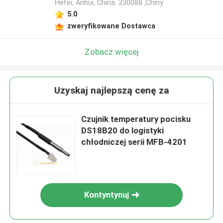
Hefei, Anhui, China. 230088 ,Chiny
5.0
zweryfikowane Dostawca
Zobacz więcej
Uzyskaj najlepszą cenę za
Czujnik temperatury pocisku
DS18B20 do logistyki
chłodniczej serii MFB-4201
Kontyntynuj