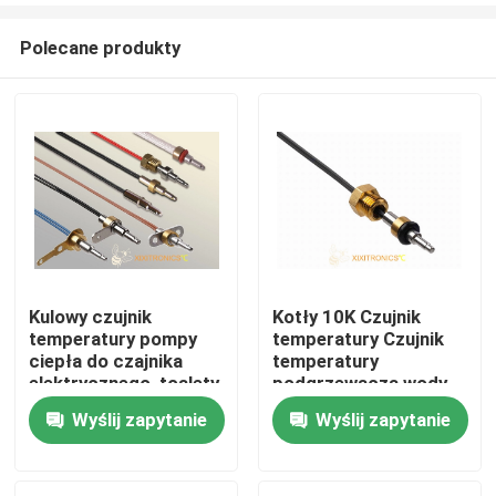
Polecane produkty
Kulowy czujnik
Kotły 10K Czujnik
temperatury pompy
temperatury Czujnik
Dom
ciepła do czajnika
temperatury
elektrycznego, toalety
podgrzewacza wody
bidetowej, maszyny do
Seria MFB-6
Wyślij zapytanie
Wyślij zapytanie
O nas
spieniania mleka,
podgrzewacza do
mleka, ekspresu do
Łączność
kawy